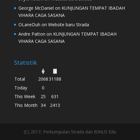
George McDaniel
on
KUNJUNGAN TEMPAT IBADAH
VIHARA CAGA SASANA
OLaneDuh
on
Website baru Strada
Andre Patton
on
KUNJUNGAN TEMPAT IBADAH
VIHARA CAGA SASANA
Statistik
Total
2068
31188
Today
0
This Week
25
631
This Month
34
2413
(C) 2017, Perkumpulan Strada dan BINUS Edu